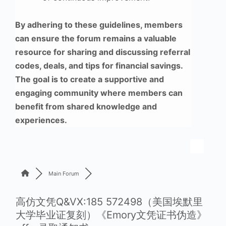
By adhering to these guidelines, members
can ensure the forum remains a valuable
resource for sharing and discussing referral
codes, deals, and tips for financial savings.
The goal is to create a supportive and
engaging community where members can
benefit from shared knowledge and
experiences.
Main Forum
高仿文凭Q&VX:185 572498（美国埃默里
大学毕业证复刻）《Emory文凭证书伪造》