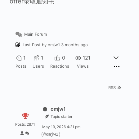
offer录取通知书
Main Forum
Last Post
by
omjw1
3 months ago
1
1
0
121
Posts
Users
Reactions
Views
RSS
omjw1
Topic starter
Posts: 2871
May 19, 2026 4:21 pm
(@omjw1)