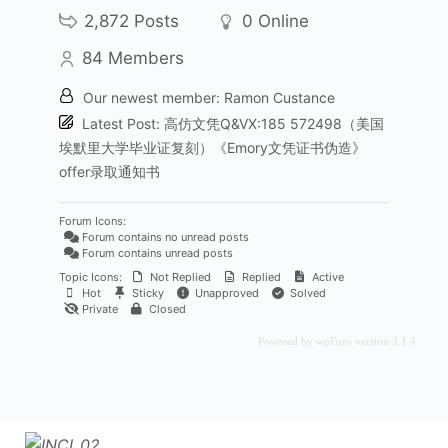
2,872
Posts
0
Online
84
Members
Our newest member:
Ramon Custance
Latest Post:
高仿文凭Q&VX:185 572498（美国
埃默里大学毕业证复刻）《Emory文凭证书伪造》
offer录取通知书
Forum Icons:
Forum contains no unread posts
Forum contains unread posts
Topic Icons:
Not Replied
Replied
Active
Hot
Sticky
Unapproved
Solved
Private
Closed
Powered by wpForo version 3.1.4